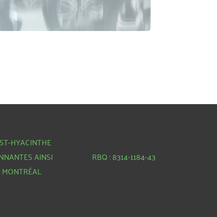
T-HYACINTHE 
NNANTES AINSI 
RBQ : 
8314-1184-43
E MONTRÉAL