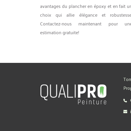
avantages du plancher en époxy et en fait un
choix qui allie élégance et robustesse.
Contactez-nous maintenant pour une
estimation gratuite!
Tom
Pro