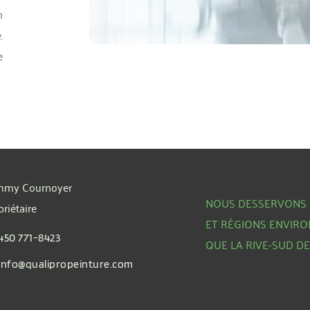
 
 
 
my Cournoyer
NOUS DESSERVONS S
priétaire
ET RÉGIONS ENVIRO
450 771-8423
QUE LA RIVE-SUD D
info@qualipropeinture.com